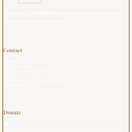
Founded in 1987, CBMW exists to equip the church on the
meaning of biblical sexuality.
Contact
CBMW
PO BOX 4009
LOUISVILLE KY 40204
CBMWOFFICE@CBMW.ORG
(502) 908-2541
Donate
We are an ECFA-accredited, non-profit ministry that is funded
entirely by mail-in and online donations.