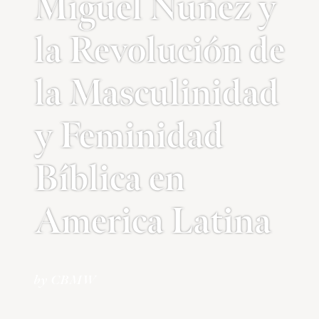
Miguel Nuñez y
la Revolución de
la Masculinidad
y Feminidad
Bíblica en
America Latina
by CBMW